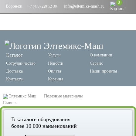
0
Воронеж
info@eltemiks-mash.ru
+7 (473) 229-52-30
Каталог
Услуги
О компании
Сотрудничество
Новости
Сервис
Доставка
Оплата
Наши проекты
Контакты
Корзина
Элтемикс Маш
Полезные материалы
Оптимизация производственных процессов с помощью
В каталоге оборудования
автоматического пробоотборника зерна Laboratoroff: экономическая
более 10 000 наименований
эффективность и безопасность