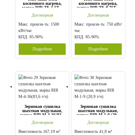
косвенного нагрева,
косвенного нагрева,
марка RIR ТБ-1,5ТО
марка RIR ТБ-0,75ТО
(теплообменник)
(теплообменник)
Договорная
Договорная
Макс. произв-ть: 1500
Макс. произв-ть: 750 кВт/
кВт/час
час
КПД: 85-90%
КПД: 85-90%
Подробнее
Подробнее
Зерновая сушилка
Зерновая сушилка
шахтная модульная,
шахтная модульная,
марка RIR М-4-36(83,6
марка RIR М-1-9 (20,9
т/ч)
т/ч)
Договорная
Договорная
Вместимость 167,19 м³
Вместимость 41,8 м³