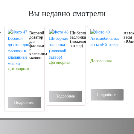
Вы недавно смотрели
Весовой
Шиберная
Авто
дозатор
заслонка
весы
для
(ножевой
«Юпи
фасовки
затвор)
в
клапанные
мешки
Договорная
Договорная
Договорная
Подробнее
Подробнее
Подробнее