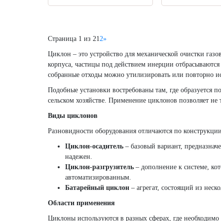
Страница 1 из 2
1
2
»
Циклон – это устройство для механической очистки газ
корпуса, частицы под действием инерции отбрасываются 
собранные отходы можно утилизировать или повторно ис
Подобные установки востребованы там, где образуется 
сельском хозяйстве. Применение циклонов позволяет не т
Виды циклонов
Разновидности оборудования отличаются по конструкци
Циклон-осадитель
– базовый вариант, предназначе
надежен.
Циклон-разгрузитель
– дополнение к системе, кот
автоматизированным.
Батарейный циклон
– агрегат, состоящий из неск
Области применения
Циклоны используются в разных сферах, где необходимо