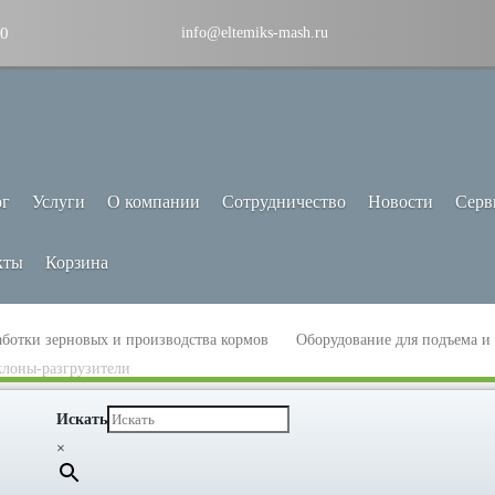
30
info@eltemiks-mash.ru
ог
Услуги
О компании
Сотрудничество
Новости
Серв
кты
Корзина
аботки зерновых и производства кормов
Оборудование для подъема и
клоны-разгрузители
Искать
×