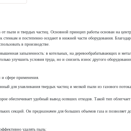
ов от пыли и твердых частиц. Основной принцип работы основан на цент
к стенкам и постепенно оседают в нижней части оборудования. Благодар
пользовать в производстве.
повышенная запыленность: в котельных, на деревообрабатывающих и мета
олько улучшить условия труда, но и снизить износ другого оборудования
и и сфере применения.
нный для улавливания твердых частиц и мелкой пыли из газового потока.
орое обеспечивает удобный вывод осевших отходов. Такой тип облегчает
ольких секций. Он предназначен для больших объемов газа и позволяет д
 эффективно удалять пыль: