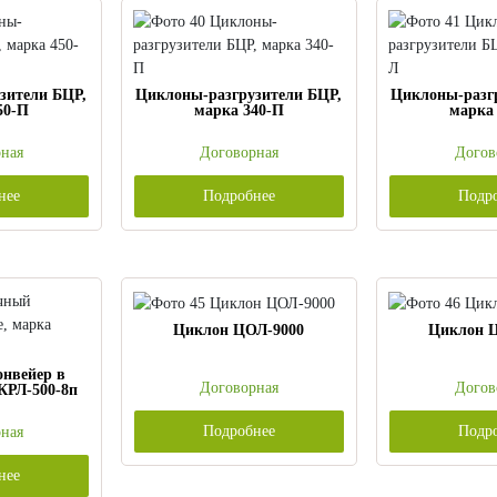
зители БЦР,
Циклоны-разгрузители БЦР,
Циклоны-разг
50-П
марка 340-П
марка
ная
Договорная
Догов
нее
Подробнее
Подр
Циклон ЦОЛ-9000
Циклон 
онвейер в
Договорная
Догов
КРЛ-500-8п
Подробнее
Подр
ная
нее