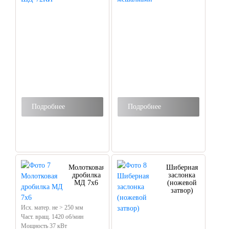
Подробнее
Подробнее
Молотковая
Шиберная
дробилка
заслонка
МД 7х6
(ножевой
затвор)
Исх. матер. не > 250 мм
Част. вращ. 1420 об/мин
Мощность 37 кВт