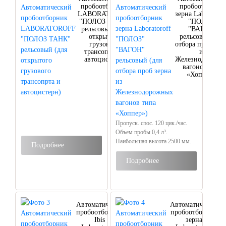
пробоотборник
пробоотборни
LABORATOROFF
зерна Laboratoroff
"ПОЛОЗ ТАНК"
"ПОЛОЗ"
рельсовый (для
"ВАГОН"
открытого
рельсовый (для
грузового
отбора проб зер
трансопрта и
из
автоцистерн)
Железнодорожн
вагонов типа
«Хоппер»)
Пропуск. спос. 120 цик./час.
Объем пробы 0,4 л³.
Наибольшая высота 2500 мм.
Подробнее
Подробнее
Автоматический
Автоматический
пробоотборник
пробоотборник
Ibis
зерна