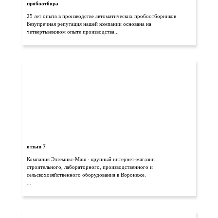
пробоотбора
25 лет опыта в производстве автоматических пробоотборников
Безупречная репутация нашей компании основана на
четвертьвековом опыте производства...
отзыв 7
Компания Элтемикс-Маш - крупный интернет-магазин
строительного, лабораторного, производственного и
сельскохозяйственного оборудования в Воронеже.
...