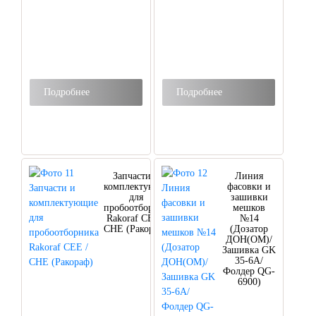
Подробнее
Подробнее
Запчасти и
Линия
комплектующие
фасовки и
для
зашивки
пробоотборника
мешков
Rakoraf CEE /
№14
CHЕ (Ракораф)
(Дозатор
ДОН(ОМ)/
Зашивка GK
35-6A/
Фолдер QG-
6900)