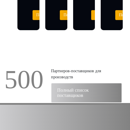
Подробнее
Подробнее
Подробнее
Подро
500
Партнеров-поставщиков для
производств
Полный список
поставщиков