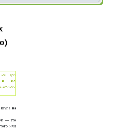
х
о)
ы щупа на
уп — это
 того или