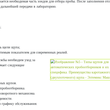
вается необходимая часть зондов для отбора пробы. После заполнения отс
я дальнейшей передачи в лабораторию.
;
зь щели щупа;
устимым показателем для современных реалий.
ужбы необходим уход за
ючает следующие
ных щупов.
 пробоотборника.
оворотного механизма.
димости.
о графику обслуживания.