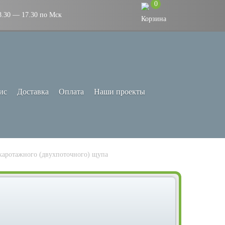
0
8.30 — 17.30 по Мск
ис
Доставка
Оплата
Наши проекты
каротажного (двухпоточного) щупа