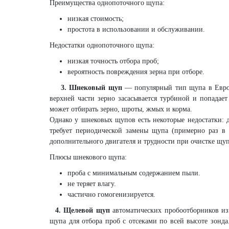
Преимущества однопоточного щупа:
низкая стоимость;
простота в использовании и обслуживании.
Недостатки однопоточного щупа:
низкая точность отбора проб;
вероятность повреждения зерна при отборе.
3. Шнековый щуп
— популярный тип щупа в Европе
верхней части зерно засасывается турбиной и попадае
может отбирать зерно, шроты, жмых и корма.
Однако у шнековых щупов есть некоторые недостатки: 
требует периодической замены щупа (примерно раз в
дополнительного двигателя и трудности при очистке щупа
Плюсы шнекового щупа:
проба с минимальным содержанием пыли.
не теряет влагу.
частично гомогенизируется.
4. Щелевой щуп
автоматических пробоотборников из
щупа для отбора проб с отсеками по всей высоте зонд