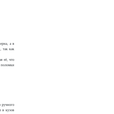
ерна, а в
, так как
я её, что
 поломки
ю ручного
п в кузов