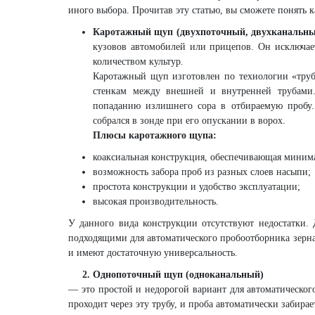
иного выбора. Прочитав эту статью, вы сможете понять 
Каротажный щуп (двухпоточный, двухканальны
кузовов автомобилей или прицепов. Он исключае
количеством культур.
Каротажный щуп изготовлен по технологии «труб
стенкам между внешней и внутренней трубами.
попаданию излишнего сора в отбираемую пробу. 
собрался в зонде при его опускании в ворох.
Плюсы каротажного щупа:
коаксиальная конструкция, обеспечивающая миним
возможность забора проб из разных слоев насыпи;
простота конструкции и удобство эксплуатации;
высокая производительность.
У данного вида конструкции отсутствуют недостатки.
подходящими для автоматического пробоотборника зерна
и имеют достаточную универсальность.
2.
Однопоточный щуп (одноканальный)
— это простой и недорогой вариант для автоматического
проходит через эту трубу, и проба автоматически забирае