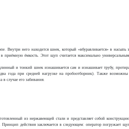
. Внутри него находится шнек, который «вбуравливается» в насыпь з
т в приёмную ёмкость. Этот щуп считается максимально универсальным
длинный и тонкий шнек изнашивается сам и изнашивает трубу, протира
 два года при средней нагрузке на пробоотборник). Также возможны
 в случае его забивания.
готовленный из нержавеющей стали и представляет собой конструкци
а. Принцип действия заключается в следующем: оператор погружает щу