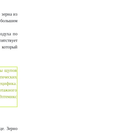
 зерна из
 большим
оздуха по
ятствует
, который
це. Зерно