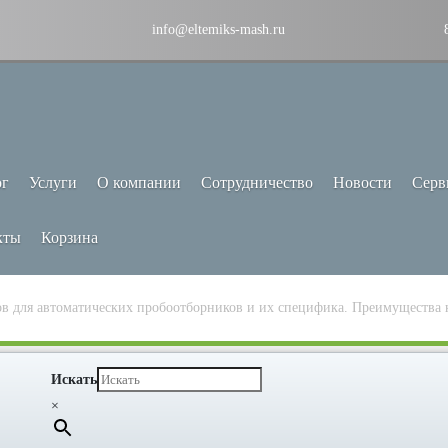
info@eltemiks-mash.ru
ог
Услуги
О компании
Сотрудничество
Новости
Серв
кты
Корзина
 для автоматических пробоотборников и их специфика. Преимущества 
Искать
×