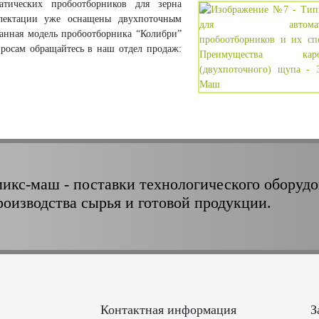
атических пробоотборников
для зерна
плектации уже оснащены двухпоточным
анная модель пробоотборника “Колибри”
просам обращайтесь в наш отдел продаж:
икс-маш - поставки технологического оборуд
роизводства сырья и готовой продукции.
Контактная информация
З