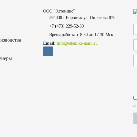
ООО "Элтемикс"
394038 г.Воронеж ул. Пирогова 87Б
х
+7 (473)
229-52-30
Время работы: с 8.30 до 17.30 Мск
изводства
Email:
info@eltemiks-mash.ru
ейеры
д