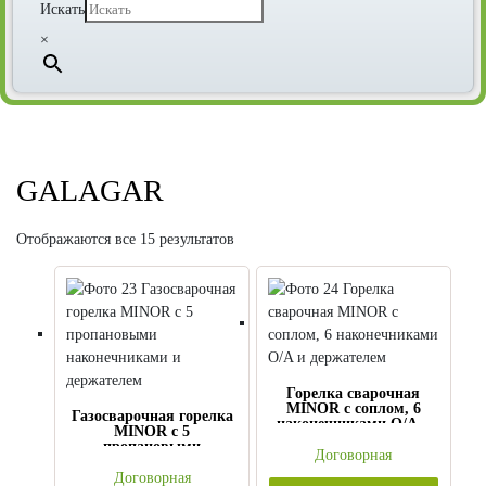
Искать
×
GALAGAR
Отображаются все 15 результатов
Горелка сварочная
MINOR с соплом, 6
Газосварочная горелка
наконечниками O/A и
MINOR с 5
держателем
пропановыми
Договорная
наконечниками и
держателем
Договорная