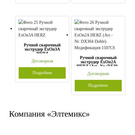
Ручной сварочный
экструдер ExOn3A
HERZ
Ручной сварочный
Договорная
экструдер ExOn2A
HERZ (Art.-Nr.:DX304
Dohle). Модификация
Подробнее
Договорная
1507CS
Подробнее
Компания «Элтемикс»