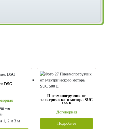
к DSG
Пневмопогрузчик от
электрического мотора SUC
оворная
500 E
90 т/ч
Договорная
ый
 1, 2 и 3 м
Подробнее