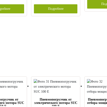
Под
робнее
Подробнее
огрузчик от
Пневмопогрузчик от
Пневмопогр
ого мотора SUC
электрического мотора SUC
отбора мощн
50 E
100 E