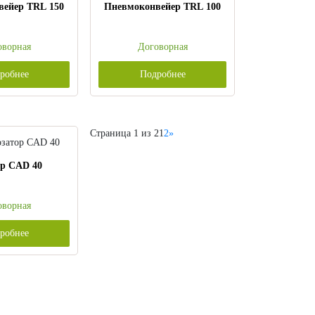
вейер TRL 150
Пневмоконвейер TRL 100
оворная
Договорная
робнее
Подробнее
Страница 1 из 2
1
2
»
ор CAD 40
оворная
робнее