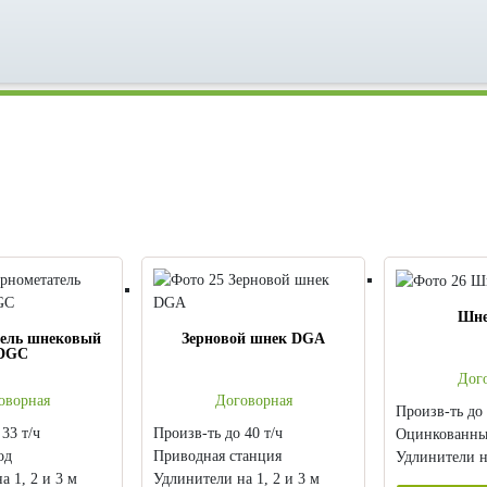
Шне
тель шнековый
Зерновой шнек DGA
DGC
Дог
оворная
Договорная
Произв-ть до 
33 т/ч
Произв-ть до 40 т/ч
Оцинкованн
од
Приводная станция
Удлинители на
а 1, 2 и 3 м
Удлинители на 1, 2 и 3 м