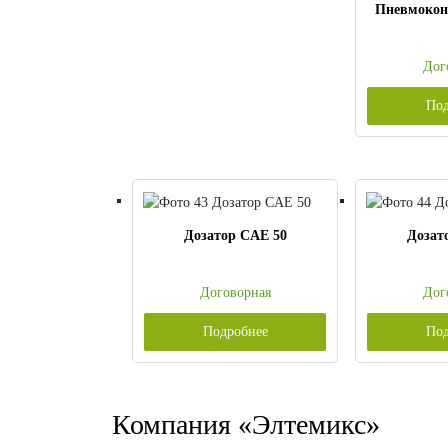
Пневмокон
Дог
Под
Дозатор CAE 50
Дозат
Договорная
Дог
Подробнее
Под
Компания «Элтемикс»