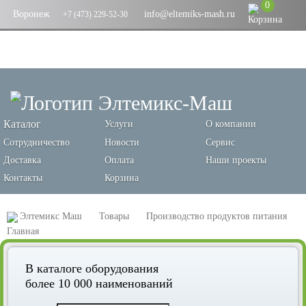
0
Воронеж
info@eltemiks-mash.ru
+7 (473) 229-52-30
Каталог
Услуги
О компании
Сотрудничество
Новости
Сервис
Доставка
Оплата
Наши проекты
Контакты
Корзина
Элтемикс Маш
Товары
Производство продуктов питания
Аппарат для изготовления пельменей и вареников СД-800
В каталоге оборудования
MONOBLOCK
более 10 000 наименований