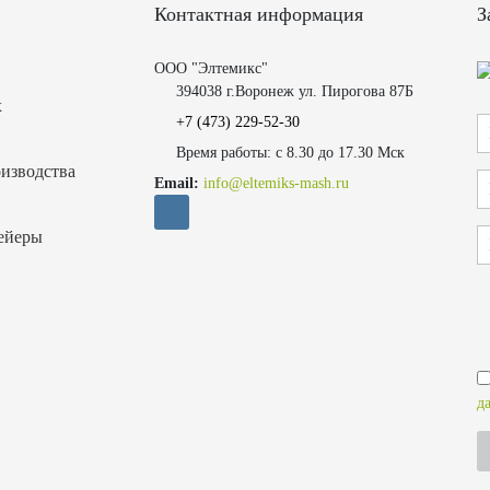
Контактная информация
З
ООО "Элтемикс"
394038 г.Воронеж ул. Пирогова 87Б
х
+7 (473)
229-52-30
Время работы: с 8.30 до 17.30 Мск
изводства
Email:
info@eltemiks-mash.ru
ейеры
д