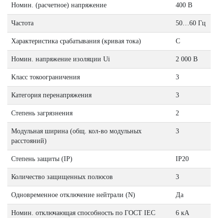
Номин. (расчетное) напряжение
400 В
Частота
50…60 Гц
Характеристика срабатывания (кривая тока)
C
Номин. напряжение изоляции Ui
2 000 В
Класс токоограничения
3
Категория перенапряжения
3
Степень загрязнения
2
Модульная ширина (общ. кол-во модульных
3
расстояний)
Степень защиты (IP)
IP20
Количество защищенных полюсов
3
Одновременное отключение нейтрали (N)
Да
Номин. отключающая способность по ГОСТ IEC
6 кА