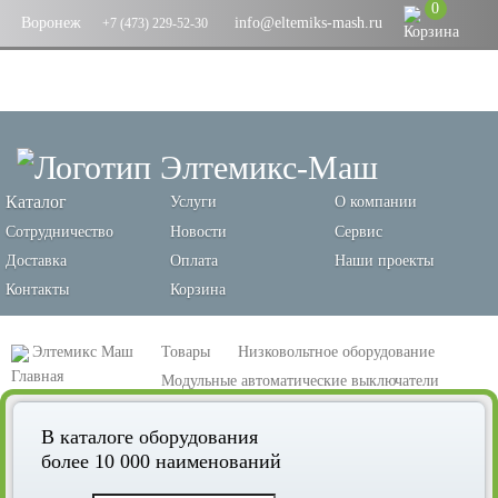
0
Воронеж
info@eltemiks-mash.ru
+7 (473) 229-52-30
Каталог
Услуги
О компании
Сотрудничество
Новости
Сервис
Доставка
Оплата
Наши проекты
Контакты
Корзина
Элтемикс Маш
Товары
Низковольтное оборудование
Модульные автоматические выключатели
Автоматический выключатель 3P 16А (C) 6кА ВА 47-63M без теплового
В каталоге оборудования
расцепителя EKF PROxima
более 10 000 наименований