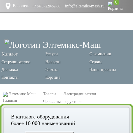
0
Воронеж
info@eltemiks-mash.ru
+7 (473) 229-52-30
Каталог
Услуги
О компании
Сотрудничество
Новости
Сервис
Доставка
Оплата
Наши проекты
Контакты
Корзина
Элтемикс Маш
Товары
Электродвигатели
Червячные редукторы
Червячный редуктор ЭМШ NMRW 075-20, 9,3кг, PAM 28/250
В каталоге оборудования
более 10 000 наименований