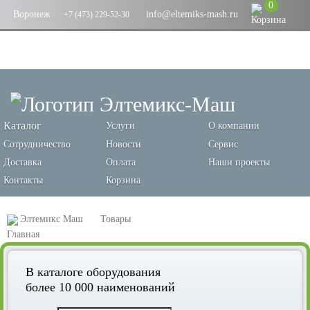
0
Воронеж
info@eltemiks-mash.ru
+7 (473) 229-52-30
Каталог
Услуги
О компании
Сотрудничество
Новости
Сервис
Доставка
Оплата
Наши проекты
Контакты
Корзина
Элтемикс Маш
Товары
Оборудование для переработки зерновых и производства кормов
В каталоге оборудования
Оборудование для подъема и транспортировки зерна
более 10 000 наименований
Циклоны, циклоны-осадители и циклоны-разгрузители
Циклон ЦОЛ-4500