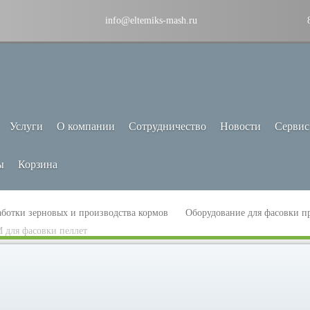
info@eltemiks-mash.ru
Услуги
О компании
Сотрудничество
Новости
Сервис
ы
Корзина
аботки зерновых и производства кормов
Оборудование для фасовки п
 для фасовки пеллет