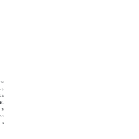
ля
л,
ов
и.
 в
ра
 в