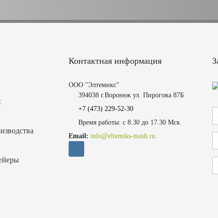
Контактная информация
З
ООО "Элтемикс"
394038 г.Воронеж ул. Пирогова 87Б
х
+7 (473)
229-52-30
Время работы: с 8.30 до 17.30 Мск
изводства
Email:
info@eltemiks-mash.ru
ейеры