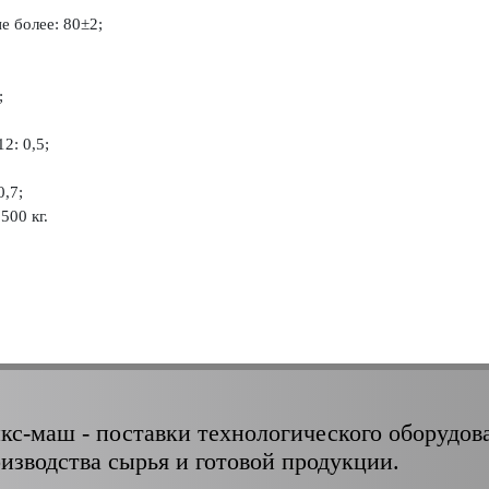
е более: 80±2;
;
2: 0,5;
,7;
500 кг.
кс-маш - поставки технологического оборудов
оизводства сырья и готовой продукции.