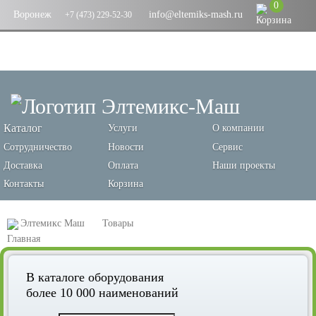
0
Воронеж
info@eltemiks-mash.ru
+7 (473) 229-52-30
Каталог
Услуги
О компании
Сотрудничество
Новости
Сервис
Доставка
Оплата
Наши проекты
Контакты
Корзина
Элтемикс Маш
Товары
Оборудование для переработки зерновых и производства кормов
В каталоге оборудования
Оборудование для фасовки продукции
более 10 000 наименований
Фасовка в биг-бэги, бункер Open Bag