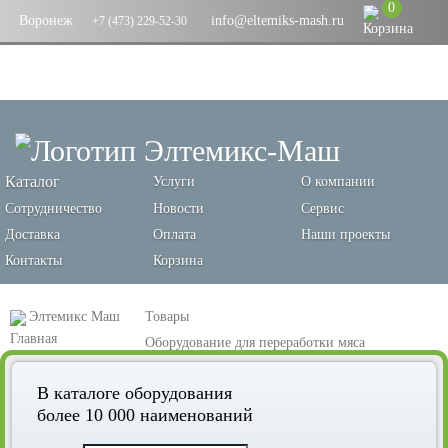
0
Воронеж
info@eltemiks-mash.ru
+7 (473) 229-52-30
Каталог
Услуги
О компании
Сотрудничество
Новости
Сервис
Доставка
Оплата
Наши проекты
Контакты
Корзина
Элтемикс Маш
Товары
Оборудование для переработки мяса
Промышленные мясорубки
Инъектор для мяса MP-I 2/600
В каталоге оборудования
более 10 000 наименований