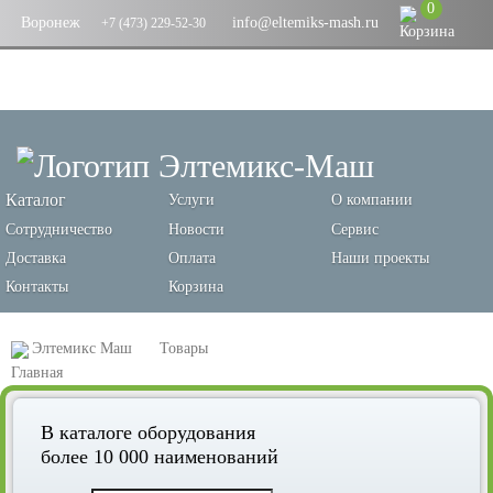
0
Воронеж
info@eltemiks-mash.ru
+7 (473) 229-52-30
Каталог
Услуги
О компании
Сотрудничество
Новости
Сервис
Доставка
Оплата
Наши проекты
Контакты
Корзина
Элтемикс Маш
Товары
Оборудование для переработки зерновых и производства кормов
В каталоге оборудования
Зернодробилки (измельчители зерна, сена и гранул)
более 10 000 наименований
Измельчители гранул, марка ИГВ-3