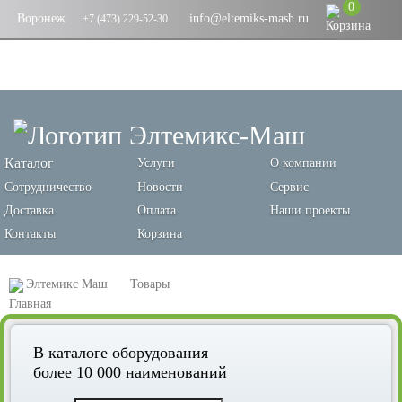
0
Воронеж
info@eltemiks-mash.ru
+7 (473) 229-52-30
Каталог
Услуги
О компании
Сотрудничество
Новости
Сервис
Доставка
Оплата
Наши проекты
Контакты
Корзина
Элтемикс Маш
Товары
Оборудование для переработки зерновых и производства кормов
В каталоге оборудования
Самотечное оборудование
Клапана
более 10 000 наименований
Клапан перекидной двухсторонний с ручным приводом