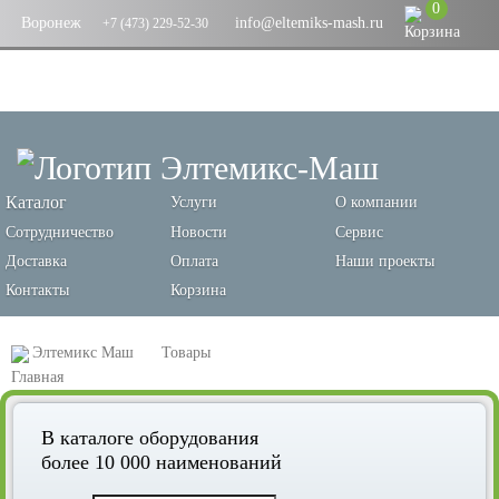
0
Воронеж
info@eltemiks-mash.ru
+7 (473) 229-52-30
Каталог
Услуги
О компании
Сотрудничество
Новости
Сервис
Доставка
Оплата
Наши проекты
Контакты
Корзина
Элтемикс Маш
Товары
Оборудование для переработки зерновых и производства кормов
В каталоге оборудования
Самотечное оборудование
Клапана
более 10 000 наименований
Клапан перекидной круглый с электроприводом КПО 30-3