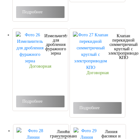
Подробнее
Измельчитель
Клапан
для
перекидной
дробления
симметричный
фуражного
круглый с
зерна
электроприводо
КПО
Договорная
Договорная
Подробнее
Подробнее
Линии
Линия
гранулирования
фасовки и