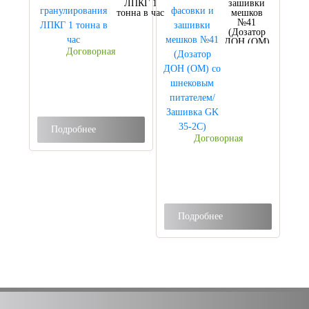
ЛПКГ 1
зашивки
тонна в час
мешков
№41
(Дозатор
ДОН (ОМ)
Договорная
со
шнековым
питателем/
Зашивка
GK 35-2С)
Подробнее
Договорная
Подробнее