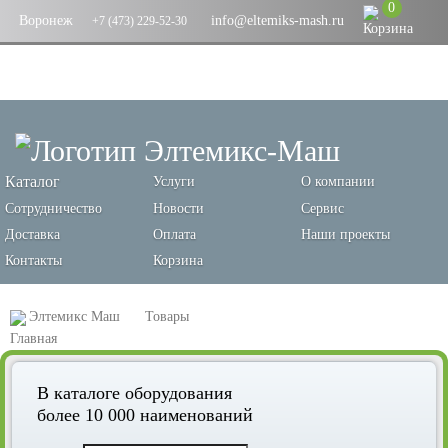
0
Воронеж
info@eltemiks-mash.ru
+7 (473) 229-52-30
Каталог
Услуги
О компании
Сотрудничество
Новости
Сервис
Доставка
Оплата
Наши проекты
Контакты
Корзина
Элтемикс Маш
Товары
Оборудование для переработки зерновых и производства кормов
В каталоге оборудования
Самотечное оборудование
Клапана
более 10 000 наименований
Клапан перекидной двухсторонний ручной РС-КДР-200