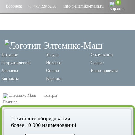
0
Воронеж
info@eltemiks-mash.ru
+7 (473) 229-52-30
Каталог
Услуги
О компании
Сотрудничество
Новости
Сервис
Доставка
Оплата
Наши проекты
Контакты
Корзина
Элтемикс Маш
Товары
Оборудование для переработки зерновых и производства кормов
В каталоге оборудования
Грануляторы
более 10 000 наименований
Клиноременные пресс-грануляторы для комбикорма, марка ДГ-4В