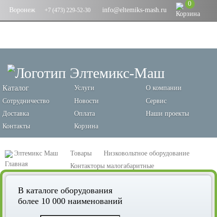
0
Воронеж
info@eltemiks-mash.ru
+7 (473) 229-52-30
Каталог
Услуги
О компании
Сотрудничество
Новости
Сервис
Доставка
Оплата
Наши проекты
Контакты
Корзина
Элтемикс Маш
Товары
Низковольтное оборудование
Контакторы малогабаритные
Контактор КМЭ малогабаритный 18А 110В 1NC EKF PROxima
В каталоге оборудования
более 10 000 наименований