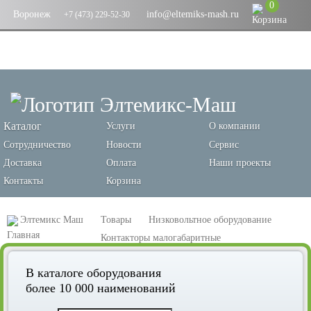
0
Воронеж
info@eltemiks-mash.ru
+7 (473) 229-52-30
Каталог
Услуги
О компании
Сотрудничество
Новости
Сервис
Доставка
Оплата
Наши проекты
Контакты
Корзина
Элтемикс Маш
Товары
Низковольтное оборудование
Контакторы малогабаритные
Контактор КМЭ малогабаритный 18А 220В 1NC EKF PROxima
В каталоге оборудования
более 10 000 наименований