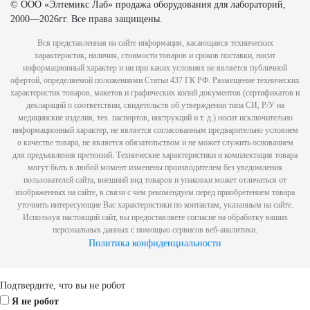
© ООО «Элтемикс Лаб» продажа оборудования для лабораторий,
2000—2026гг. Все права защищены.
Вся представленная на сайте информация, касающаяся технических
характеристик, наличия, стоимости товаров и сроков поставки, носит
информационный характер и ни при каких условиях не является публичной
офертой, определяемой положениями Статьи 437 ГК РФ. Размещение технических
характеристик товаров, макетов и графических копий документов (сертификатов и
деклараций о соответствии, свидетельств об утверждении типа СИ, Р/У на
медицинские изделия, тех. паспортов, инструкций и т. д.) носит исключительно
информационный характер, не является согласованным предварительно условием
о качестве товара, не является обязательством и не может служить основанием
для предъявления претензий. Технические характеристики и комплектация товара
могут быть в любой момент изменены производителем без уведомления
пользователей сайта, внешний вид товаров и упаковки может отличаться от
изображенных на сайте, в связи с чем рекомендуем перед приобретением товара
уточнить интересующие Вас характеристики по контактам, указанным на сайте.
Используя настоящий сайт, вы предоставляете согласие на обработку ваших
персональных данных с помощью сервисов веб-аналитики.
Политика конфиденциальности
Scroll
Подтвердите, что вы не робот
Up
Я не робот