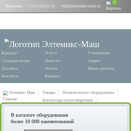
0
Воронеж
info@eltemiks-mash.ru
+7 (473) 229-52-30
Каталог
Услуги
О компании
Сотрудничество
Новости
Сервис
Доставка
Оплата
Наши проекты
Контакты
Корзина
Элтемикс Маш
Товары
Низковольтное оборудование
Контакторы малогабаритные
Контактор КМЭ малогабаритный 32А 110В 1NO EKF PROxima
В каталоге оборудования
более 10 000 наименований