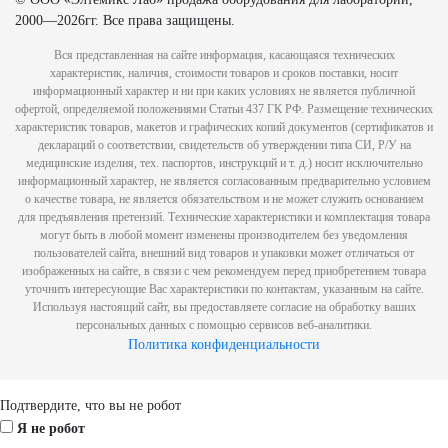
2000—2026гг. Все права защищены.
Вся представленная на сайте информация, касающаяся технических
характеристик, наличия, стоимости товаров и сроков поставки, носит
информационный характер и ни при каких условиях не является публичной
офертой, определяемой положениями Статьи 437 ГК РФ. Размещение технических
характеристик товаров, макетов и графических копий документов (сертификатов и
деклараций о соответствии, свидетельств об утверждении типа СИ, Р/У на
медицинские изделия, тех. паспортов, инструкций и т. д.) носит исключительно
информационный характер, не является согласованным предварительно условием
о качестве товара, не является обязательством и не может служить основанием
для предъявления претензий. Технические характеристики и комплектация товара
могут быть в любой момент изменены производителем без уведомления
пользователей сайта, внешний вид товаров и упаковки может отличаться от
изображенных на сайте, в связи с чем рекомендуем перед приобретением товара
уточнить интересующие Вас характеристики по контактам, указанным на сайте.
Используя настоящий сайт, вы предоставляете согласие на обработку ваших
персональных данных с помощью сервисов веб-аналитики.
Политика конфиденциальности
Scroll
Подтвердите, что вы не робот
Up
Я не робот