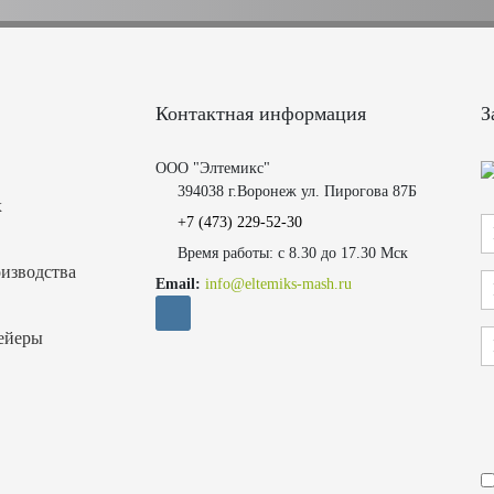
Контактная информация
З
ООО "Элтемикс"
394038 г.Воронеж ул. Пирогова 87Б
х
+7 (473)
229-52-30
Время работы: с 8.30 до 17.30 Мск
изводства
Email:
info@eltemiks-mash.ru
ейеры