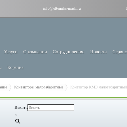
info@eltemiks-mash.ru
Услуги
О компании
Сотрудничество
Новости
Сервис
ы
Корзина
ание
Контакторы малогабаритные
Контактор КМЭ малогабаритны
Искать
×