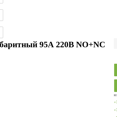
баритный 95А 220В NO+NC
и
+
+