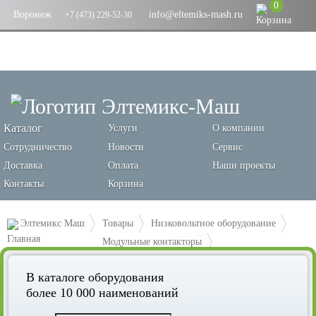
0
Воронеж
info@eltemiks-mash.ru
+7 (473) 229-52-30
Каталог
Услуги
О компании
Сотрудничество
Новости
Сервис
Доставка
Оплата
Наши проекты
Контакты
Корзина
Элтемикс Маш
Товары
Низковольтное оборудование
Модульные контакторы
Контактор модульный КМ РУ 20А 1NO+1NC (1 мод.) EKF PROxima
В каталоге оборудования
более 10 000 наименований