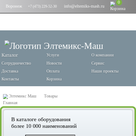
0
Воронеж
info@eltemiks-mash.ru
+7 (473) 229-52-30
Каталог
Услуги
О компании
Сотрудничество
Новости
Сервис
Доставка
Оплата
Наши проекты
Контакты
Корзина
Элтемикс Маш
Товары
Оборудование для производства хлебобулочных изделий
В каталоге оборудования
Листы и противни для пекарного шкафа
более 10 000 наименований
Лист для пекарного шкафа перфорированный ЛП-П4-600/400алюмин.