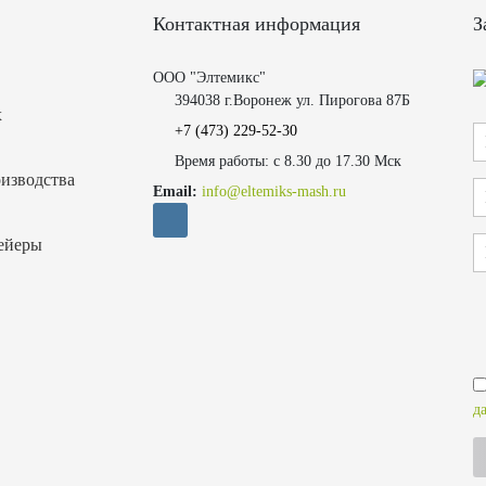
Контактная информация
З
ООО "Элтемикс"
394038 г.Воронеж ул. Пирогова 87Б
х
+7 (473)
229-52-30
Время работы: с 8.30 до 17.30 Мск
изводства
Email:
info@eltemiks-mash.ru
ейеры
д