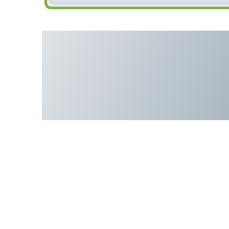
Люлечная Печь Газ/Диз