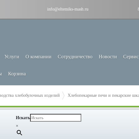
info@eltemiks-mash.ru
Услуги
О компании
Сотрудничество
Новости
Сервис
ы
Корзина
водства хлебобулочных изделий
Хлебопекарные печи и пекарские шк
Искать
×