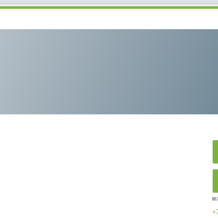
. Горелкой «СХМ-Л/180»
и
+