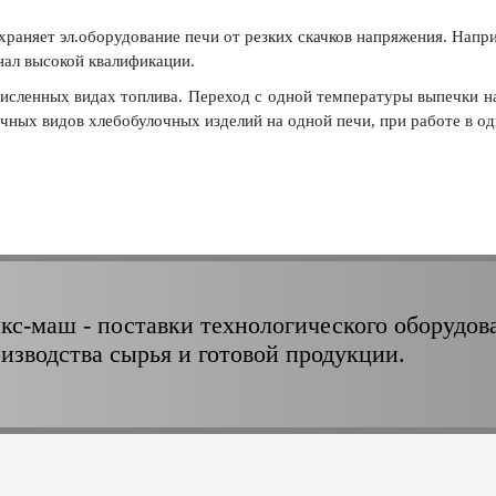
охраняет эл.оборудование печи от резких скачков напряжения. Напр
нал высокой квалификации.
исленных видах топлива. Переход с одной температуры выпечки на
чных видов хлебобулочных изделий на одной печи, при работе в од
кс-маш - поставки технологического оборудов
оизводства сырья и готовой продукции.