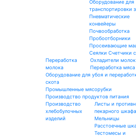
Оборудование для
транспортировки 
Пневматические
конвейеры
Почвообработка
Пробоотборники
Просеивающие ма
Сеялки
Счетчики 
Переработка
Охладители молок
молока
Переработка мяса
Оборудование для убоя и переработ
скота
Промышленные мясорубки
Производство продуктов питания
Производство
Листы и противн
хлебобулочных
пекарного шкаф
изделий
Мельницы
Расстоечные шк
Тестомесы и