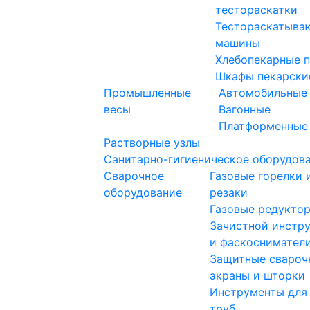
тестораскатки
Тестораскатыва
машины
Хлебопекарные 
Шкафы пекарски
Промышленные
Автомобильные
весы
Вагонные
Платформенные
Растворные узлы
Санитарно-гигиеническое оборудов
Сварочное
Газовые горелки 
оборудование
резаки
Газовые редукто
Зачистной инстр
и фаскоснимател
Защитные свароч
экраны и шторки
Инструменты для
труб