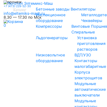
Воронеж
+7 (473) 229-52-30
Бетонные заводы
Вентиляторы
Каталог
info@eltemiks-mash.ru
Инспекционное
Металлодете
8.30 — 17.30 по Мск
оборудование
Чеквейеры
0
Компрессоры
Винтовые
Поршне
Спиральные
Льдогенераторы
Установка
приготовления
растворов
Низковольтное
ВДТ/УЗО
оборудование
Контакторы
малогабаритные
Корпуса
электрощитов
Модульные
автоматические
выключатели
Модульные
контакторы