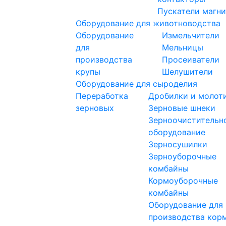
Пускатели магн
Оборудование для животноводства
Оборудование
Измельчители
для
Мельницы
производства
Просеиватели
крупы
Шелушители
Оборудование для сыроделия
Переработка
Дробилки и молот
зерновых
Зерновые шнеки
Зерноочистительн
оборудование
Зерносушилки
Зерноуборочные
комбайны
Кормоуборочные
комбайны
Оборудование для
производства кор