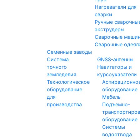
Нагреватели для
сварки
Ручные сварочны
экструдеры
Сварочные маши
Сварочные одеял
Семенные заводы
Система
GNSS-антенны
точного
Навигаторы и
земледелия
курсоуказатели
Технологическое
Аспирационно
оборудование
оборудование
для
Мебель
производства
Подъемно-
транспортиро
оборудование
Системы
водоотвода