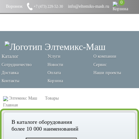
0
Воронеж
info@eltemiks-mash.ru
+7 (473) 229-52-30
Каталог
Услуги
О компании
Сотрудничество
Новости
Сервис
Доставка
Оплата
Наши проекты
Контакты
Корзина
Элтемикс Маш
Товары
Оборудование для переработки зерновых и производства кормов
В каталоге оборудования
Плющилки для зерна
более 10 000 наименований
Мельницы для плющения солода, марка МS100