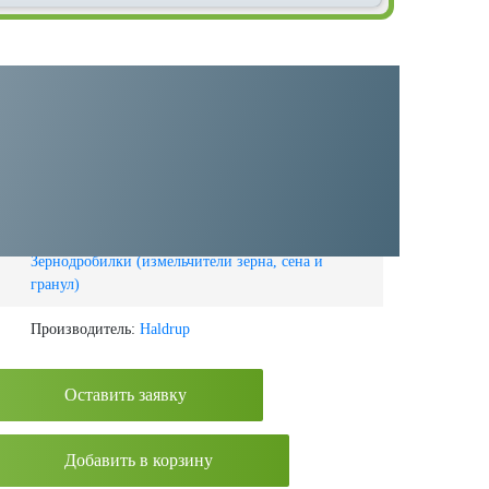
Категория:
Зернодробилки (измельчители зерна, сена и
гранул)
Производитель:
Haldrup
Оставить заявку
Добавить в корзину