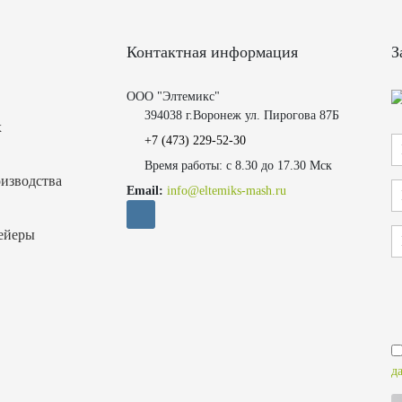
Контактная информация
З
ООО "Элтемикс"
394038 г.Воронеж ул. Пирогова 87Б
х
+7 (473)
229-52-30
Время работы: с 8.30 до 17.30 Мск
изводства
Email:
info@eltemiks-mash.ru
ейеры
д