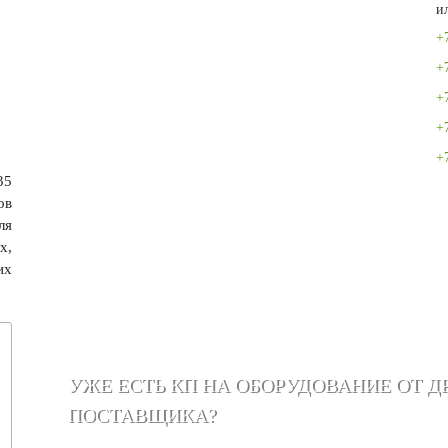
и
+
+
+
+
+
35
ов
ля
х,
их
УЖЕ ЕСТЬ КП НА ОБОРУДОВАНИЕ ОТ Д
ПОСТАВЩИКА?