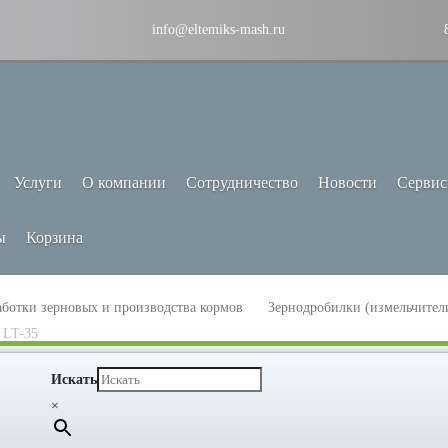
info@eltemiks-mash.ru
Услуги
О компании
Сотрудничество
Новости
Сервис
ы
Корзина
аботки зерновых и производства кормов
Зернодробилки (измельчители
 LT-35
Искать
×