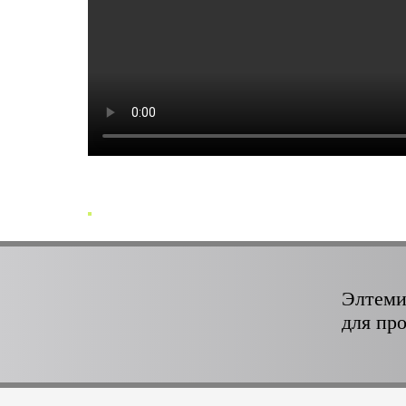
Элтеми
для пр