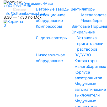
Воронеж
+7 (473) 229-52-30
Бетонные заводы
Вентиляторы
Каталог
info@eltemiks-mash.ru
Инспекционное
Металлодете
8.30 — 17.30 по Мск
оборудование
Чеквейеры
0
Компрессоры
Винтовые
Поршне
Спиральные
Льдогенераторы
Установка
приготовления
растворов
Низковольтное
ВДТ/УЗО
оборудование
Контакторы
малогабаритные
Корпуса
электрощитов
Модульные
автоматические
выключатели
Модульные
контакторы