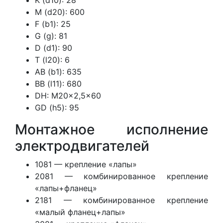
K (d10): 28
M (d20): 600
F (b1): 25
G (g): 81
D (d1): 90
T (l20): 6
AB (b1): 635
BB (l11): 680
DH: M20x2,5×60
GD (h5): 95
Монтажное исполнение
электродвигателей
1081 — крепление «лапы»
2081 — комбинированное крепление
«лапы+фланец»
2181 — комбинированное крепление
«малый фланец+лапы»