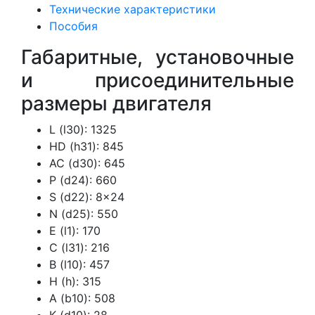
Технические характеристики
Пособия
Габаритные, установочные
и присоединительные
размеры двигателя
L (l30): 1325
HD (h31): 845
AC (d30): 645
P (d24): 660
S (d22): 8×24
N (d25): 550
E (l1): 170
C (l31): 216
B (l10): 457
H (h): 315
A (b10): 508