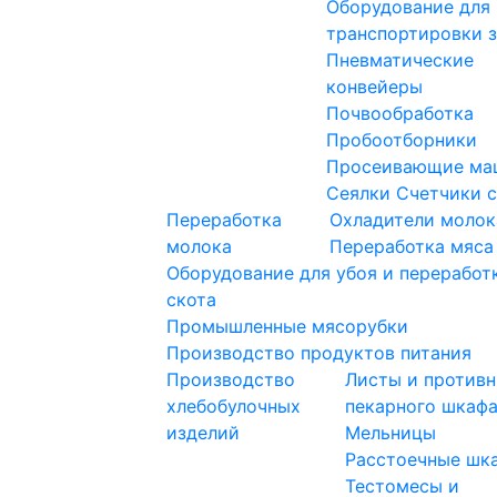
Оборудование для
транспортировки 
Пневматические
конвейеры
Почвообработка
Пробоотборники
Просеивающие ма
Сеялки
Счетчики 
Переработка
Охладители молок
молока
Переработка мяса
Оборудование для убоя и переработ
скота
Промышленные мясорубки
Производство продуктов питания
Производство
Листы и противн
хлебобулочных
пекарного шкаф
изделий
Мельницы
Расстоечные шк
Тестомесы и