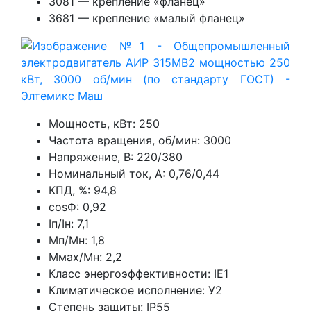
3081 — крепление «фланец»
3681 — крепление «малый фланец»
Мощность, кВт: 250
Частота вращения, об/мин: 3000
Напряжение, В: 220/380
Номинальный ток, А: 0,76/0,44
КПД, %: 94,8
cosФ: 0,92
Iп/Iн: 7,1
Mп/Мн: 1,8
Ммах/Мн: 2,2
Класс энергоэффективности: IE1
Климатическое исполнение: У2
Степень защиты: IP55