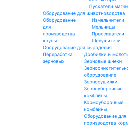
Пускатели магн
Оборудование для животноводства
Оборудование
Измельчители
для
Мельницы
производства
Просеиватели
крупы
Шелушители
Оборудование для сыроделия
Переработка
Дробилки и молот
зерновых
Зерновые шнеки
Зерноочистительн
оборудование
Зерносушилки
Зерноуборочные
комбайны
Кормоуборочные
комбайны
Оборудование для
производства кор