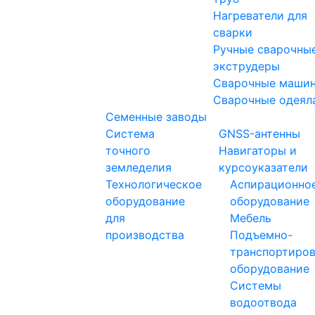
Нагреватели для
сварки
Ручные сварочны
экструдеры
Сварочные маши
Сварочные одеял
Семенные заводы
Система
GNSS-антенны
точного
Навигаторы и
земледелия
курсоуказатели
Технологическое
Аспирационно
оборудование
оборудование
для
Мебель
производства
Подъемно-
транспортиро
оборудование
Системы
водоотвода