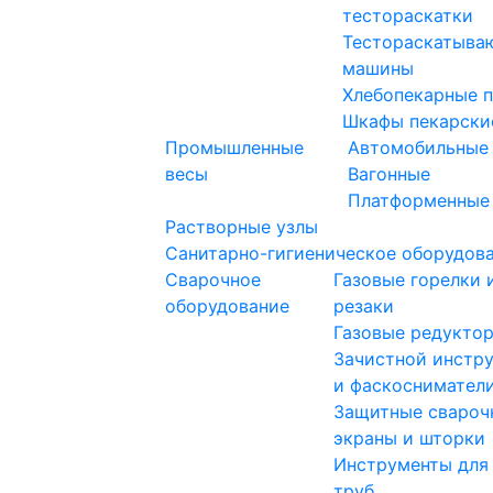
тестораскатки
Тестораскатыва
машины
Хлебопекарные 
Шкафы пекарски
Промышленные
Автомобильные
весы
Вагонные
Платформенные
Растворные узлы
Санитарно-гигиеническое оборудов
Сварочное
Газовые горелки 
оборудование
резаки
Газовые редукто
Зачистной инстр
и фаскоснимател
Защитные свароч
экраны и шторки
Инструменты для
труб