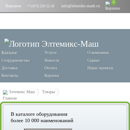
0
Воронеж
info@eltemiks-mash.ru
+7 (473) 229-52-30
Каталог
Услуги
О компании
Сотрудничество
Новости
Сервис
Доставка
Оплата
Наши проекты
Контакты
Корзина
Элтемикс Маш
Товары
Оборудование для производства хлебобулочных изделий
В каталоге оборудования
Хлебопекарные печи и пекарские шкафы
более 10 000 наименований
Печь конвекционная ПК-М-10-400/600 (10 GN1/1 или 600х400,
922х890/950х1205 мм,15,95 кВт, 400 В, 10 ур.)