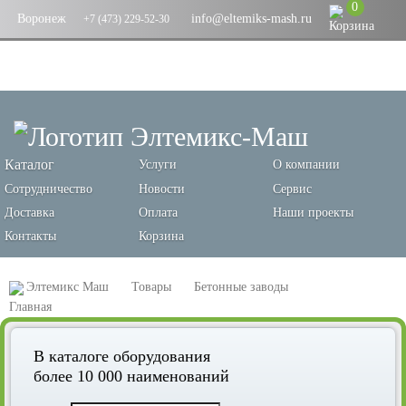
0
Воронеж
info@eltemiks-mash.ru
+7 (473) 229-52-30
Каталог
Услуги
О компании
Сотрудничество
Новости
Сервис
Доставка
Оплата
Наши проекты
Контакты
Корзина
Элтемикс Маш
Товары
Бетонные заводы
Смесители бетона и сухих строительных смесей
В каталоге оборудования
Планетарный бетоносмеситель, марка CMP1250
более 10 000 наименований