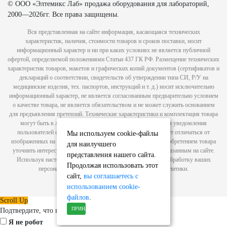
© ООО «Элтемикс Лаб» продажа оборудования для лабораторий,
2000—2026гг. Все права защищены.
Вся представленная на сайте информация, касающаяся технических
характеристик, наличия, стоимости товаров и сроков поставки, носит
информационный характер и ни при каких условиях не является публичной
офертой, определяемой положениями Статьи 437 ГК РФ. Размещение технических
характеристик товаров, макетов и графических копий документов (сертификатов и
деклараций о соответствии, свидетельств об утверждении типа СИ, Р/У на
медицинские изделия, тех. паспортов, инструкций и т. д.) носит исключительно
информационный характер, не является согласованным предварительно условием
о качестве товара, не является обязательством и не может служить основанием
для предъявления претензий. Технические характеристики и комплектация товара
могут быть в любой момент изменены производителем без уведомления
пользователей сайта, внешний вид товаров и упаковки может отличаться от
Мы используем cookie-файлы
изображенных на сайте, в связи с чем рекомендуем перед приобретением товара
для наилучшего
уточнить интересующие Вас характеристики по контактам, указанным на сайте.
представления нашего сайта.
Используя настоящий сайт, вы предоставляете согласие на обработку ваших
Продолжая использовать этот
персональных данных с помощью сервисов веб-аналитики.
сайт,
вы соглашаетесь с
Политика конфиденциальности
использованием cookie-
файлов
.
Scroll Up
ПРИНЯТЬ
Подтвердите, что вы не робот
Я не робот