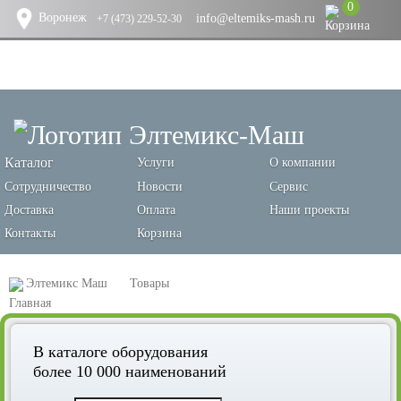
0
Воронеж
info@eltemiks-mash.ru
+7 (473) 229-52-30
Каталог
Услуги
О компании
Сотрудничество
Новости
Сервис
Доставка
Оплата
Наши проекты
Контакты
Корзина
Элтемикс Маш
Товары
Оборудование для переработки зерновых и производства кормов
В каталоге оборудования
Зернодробилки (измельчители зерна, сена и гранул)
более 10 000 наименований
Пневматические зернодробилки для сена и соломы, марка ДКР-4СИ-М