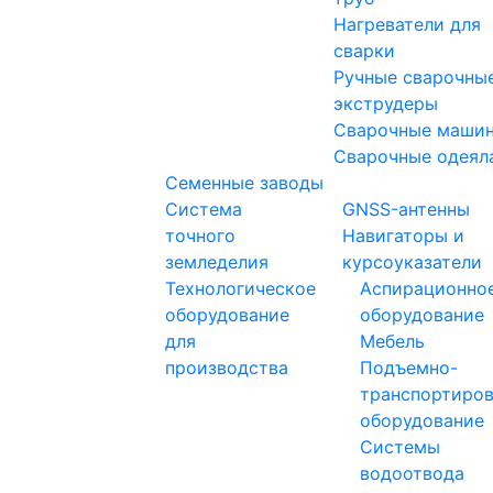
Нагреватели для
сварки
Ручные сварочны
экструдеры
Сварочные маши
Сварочные одеял
Семенные заводы
Система
GNSS-антенны
точного
Навигаторы и
земледелия
курсоуказатели
Технологическое
Аспирационно
оборудование
оборудование
для
Мебель
производства
Подъемно-
транспортиро
оборудование
Системы
водоотвода