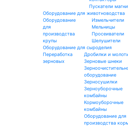
Пускатели магн
Оборудование для животноводства
Оборудование
Измельчители
для
Мельницы
производства
Просеиватели
крупы
Шелушители
Оборудование для сыроделия
Переработка
Дробилки и молот
зерновых
Зерновые шнеки
Зерноочистительн
оборудование
Зерносушилки
Зерноуборочные
комбайны
Кормоуборочные
комбайны
Оборудование для
производства кор