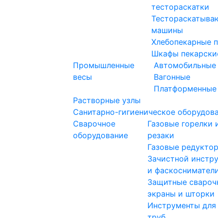
тестораскатки
Тестораскатыва
машины
Хлебопекарные 
Шкафы пекарски
Промышленные
Автомобильные
весы
Вагонные
Платформенные
Растворные узлы
Санитарно-гигиеническое оборудов
Сварочное
Газовые горелки 
оборудование
резаки
Газовые редукто
Зачистной инстр
и фаскоснимател
Защитные свароч
экраны и шторки
Инструменты для
труб