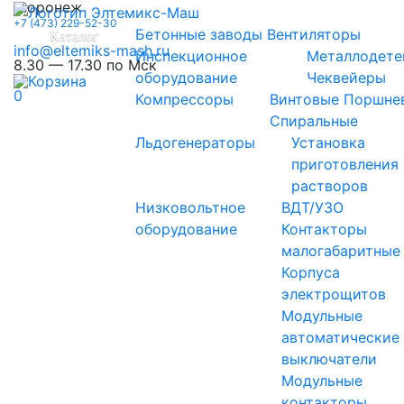
Воронеж
+7 (473) 229-52-30
Бетонные заводы
Вентиляторы
Каталог
info@eltemiks-mash.ru
Инспекционное
Металлодете
8.30 — 17.30 по Мск
оборудование
Чеквейеры
0
Компрессоры
Винтовые
Поршне
Спиральные
Льдогенераторы
Установка
приготовления
растворов
Низковольтное
ВДТ/УЗО
оборудование
Контакторы
малогабаритные
Корпуса
электрощитов
Модульные
автоматические
выключатели
Модульные
контакторы