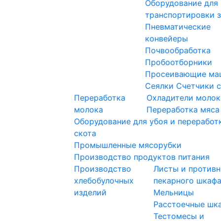
Оборудование для
транспортировки 
Пневматические
конвейеры
Почвообработка
Пробоотборники
Просеивающие ма
Сеялки
Счетчики 
Переработка
Охладители молок
молока
Переработка мяса
Оборудование для убоя и переработ
скота
Промышленные мясорубки
Производство продуктов питания
Производство
Листы и противн
хлебобулочных
пекарного шкаф
изделий
Мельницы
Расстоечные шк
Тестомесы и