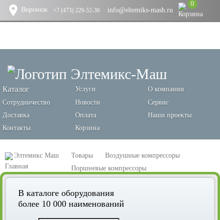
0
Воронеж
info@eltemiks-mash.ru
+7 (473) 229-52-30
Каталог
Услуги
О компании
Сотрудничество
Новости
Сервис
Доставка
Оплата
Наши проекты
Контакты
Корзина
Элтемикс Маш
Товары
Воздушные компрессоры
Поршневые компрессоры
Поршневой компрессор Remeza СБ4/C-50.OLD15
В каталоге оборудования
более 10 000 наименований