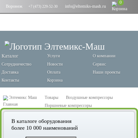
0
Воронеж
info@eltemiks-mash.ru
+7 (473) 229-52-30
Каталог
Услуги
О компании
Сотрудничество
Новости
Сервис
Доставка
Оплата
Наши проекты
Контакты
Корзина
Элтемикс Маш
Товары
Воздушные компрессоры
Поршневые компрессоры
Поршневой компрессор Remeza СБ4-F75 900
В каталоге оборудования
более 10 000 наименований