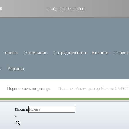
30
info@eltemiks-mash.ru
Услуги
О компании
Сотрудничество
Новости
Сервис
ы
Корзина
Поршневые компрессоры
Поршневой компрессор Remeza СБ4/С-
Искать
×