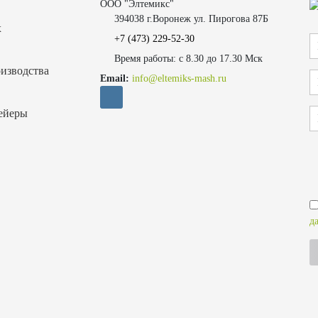
ООО "Элтемикс"
394038 г.Воронеж ул. Пирогова 87Б
х
+7 (473)
229-52-30
Время работы: с 8.30 до 17.30 Мск
изводства
Email:
info@eltemiks-mash.ru
ейеры
д