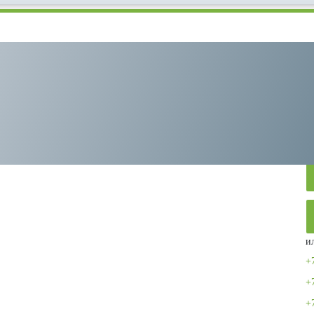
Remeza СБ4/С-100.LB40
и
+
+
+