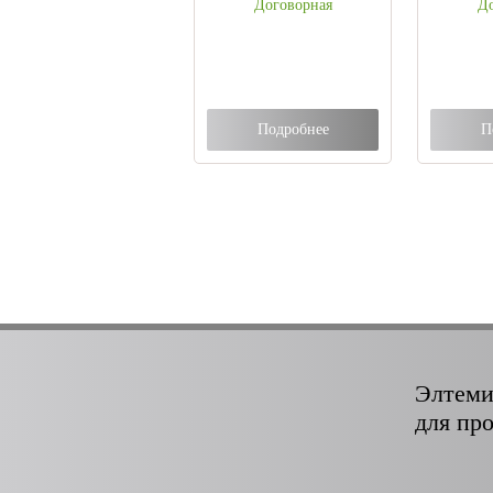
Договорная
До
Подробнее
П
Элтеми
для пр