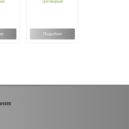
ная
Договорная
ее
Подробнее
ания