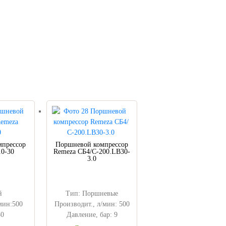
мпрессор
Поршневой компрессор
0-30
Remeza СБ4/С-200.LB30-
3.0
й
Тип: Поршневые
мин:500
Производит., л/мин: 500
30
Давление, бар: 9