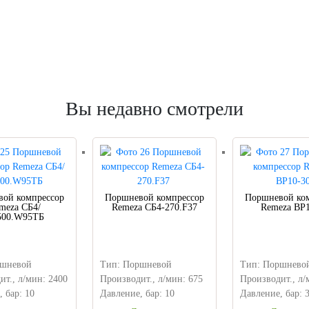
Вы недавно смотрели
ой компрессор
Поршневой компрессор
Поршневой ко
meza СБ4/
Remeza СБ4-270.F37
Remeza ВР1
500.W95ТБ
ршневой
Тип: Поршневой
Тип: Поршнево
ит., л/мин: 2400
Производит., л/мин: 675
Производит., л/
 бар: 10
Давление, бар: 10
Давление, бар: 