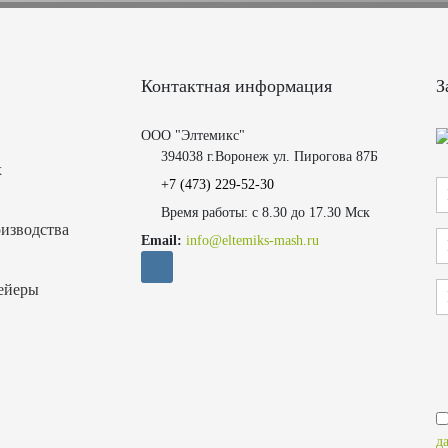
Контактная информация
З
ООО "Элтемикс"
394038 г.Воронеж ул. Пирогова 87Б
х
+7 (473)
229-52-30
Время работы: с 8.30 до 17.30 Мск
изводства
Email:
info@eltemiks-mash.ru
ейеры
д