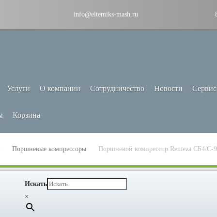
info@eltemiks-mash.ru
Услуги
О компании
Сотрудничество
Новости
Сервис
ы
Корзина
Поршневые компрессоры
Поршневой компрессор Remeza СБ4/С-9
Искать
×