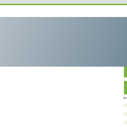
Remeza СБ4/С-90.W115/6
и
+
+
+