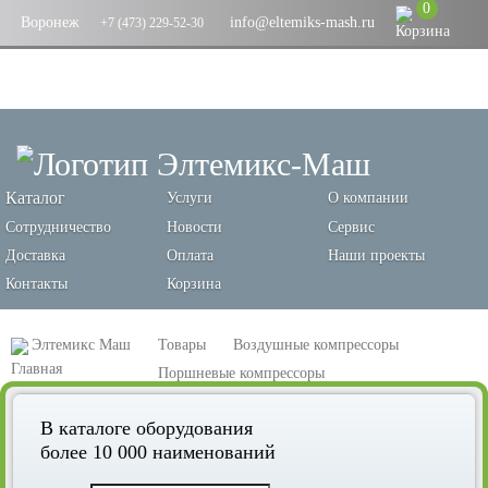
0
Воронеж
info@eltemiks-mash.ru
+7 (473) 229-52-30
Каталог
Услуги
О компании
Сотрудничество
Новости
Сервис
Доставка
Оплата
Наши проекты
Контакты
Корзина
Элтемикс Маш
Товары
Воздушные компрессоры
Поршневые компрессоры
Поршневой компрессор Remeza ВА10-6/40-00
В каталоге оборудования
более 10 000 наименований