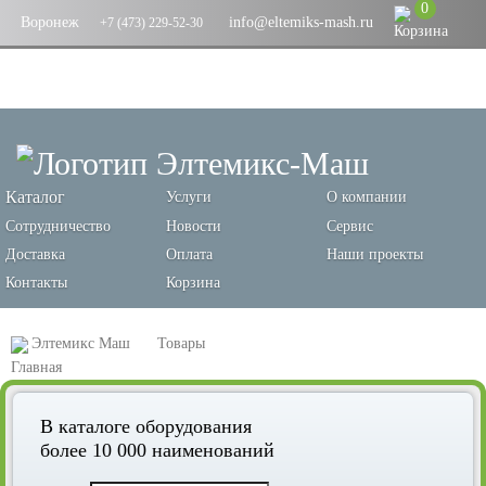
0
Воронеж
info@eltemiks-mash.ru
+7 (473) 229-52-30
Каталог
Услуги
О компании
Сотрудничество
Новости
Сервис
Доставка
Оплата
Наши проекты
Контакты
Корзина
Элтемикс Маш
Товары
Оборудование для переработки зерновых и производства кормов
В каталоге оборудования
Пробоотборники
более 10 000 наименований
Пробоотборник для размещения в системе трубопровода BioPro