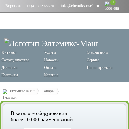
0
Воронеж
info@eltemiks-mash.ru
+7 (473) 229-52-30
Каталог
Услуги
О компании
Сотрудничество
Новости
Сервис
Доставка
Оплата
Наши проекты
Контакты
Корзина
Элтемикс Маш
Товары
Оборудование для производства хлебобулочных изделий
В каталоге оборудования
Листы и противни для пекарного шкафа
более 10 000 наименований
Противень 570х470х40 окраш.