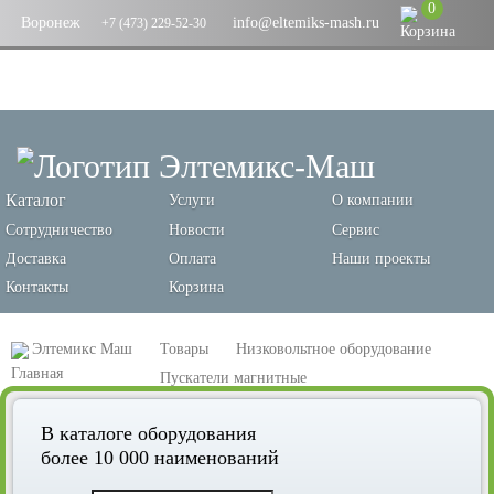
0
Воронеж
info@eltemiks-mash.ru
+7 (473) 229-52-30
Каталог
Услуги
О компании
Сотрудничество
Новости
Сервис
Доставка
Оплата
Наши проекты
Контакты
Корзина
Элтемикс Маш
Товары
Низковольтное оборудование
Пускатели магнитные
Пускатель в корпусе КМЭ 9А 230В с РТЭ Ir-2,5-4А IP65 EKF PROxima
В каталоге оборудования
более 10 000 наименований