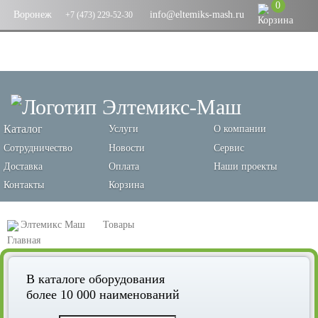
0
Воронеж
info@eltemiks-mash.ru
+7 (473) 229-52-30
Каталог
Услуги
О компании
Сотрудничество
Новости
Сервис
Доставка
Оплата
Наши проекты
Контакты
Корзина
Элтемикс Маш
Товары
Оборудование для переработки зерновых и производства кормов
В каталоге оборудования
Шелушители
Шелушильно-шлифовальная машина
более 10 000 наименований