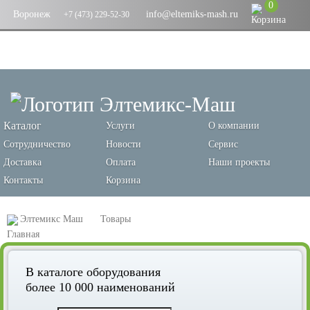
0
Воронеж
info@eltemiks-mash.ru
+7 (473) 229-52-30
Каталог
Услуги
О компании
Сотрудничество
Новости
Сервис
Доставка
Оплата
Наши проекты
Контакты
Корзина
Элтемикс Маш
Товары
Оборудование для переработки зерновых и производства кормов
В каталоге оборудования
Пробоотборники
более 10 000 наименований
Щуп (зонд) для автоматического пробоотборника зерна MTP 7.5 HP
Mega Truck Probe intersystems