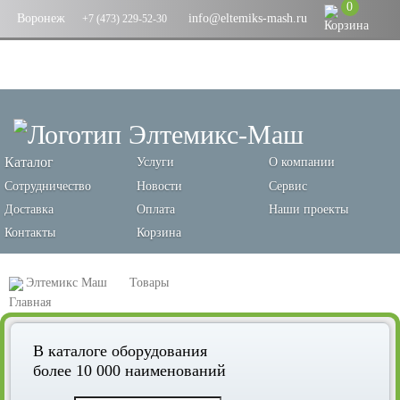
0
Воронеж
info@eltemiks-mash.ru
+7 (473) 229-52-30
Каталог
Услуги
О компании
Сотрудничество
Новости
Сервис
Доставка
Оплата
Наши проекты
Контакты
Корзина
Элтемикс Маш
Товары
Оборудование для производства хлебобулочных изделий
В каталоге оборудования
Хлебопекарные печи и пекарские шкафы
более 10 000 наименований
Шкаф Расстойный «СХМ-ШР/2» НА 2 КОНТЕЙНЕРА (НЕРЖ.)