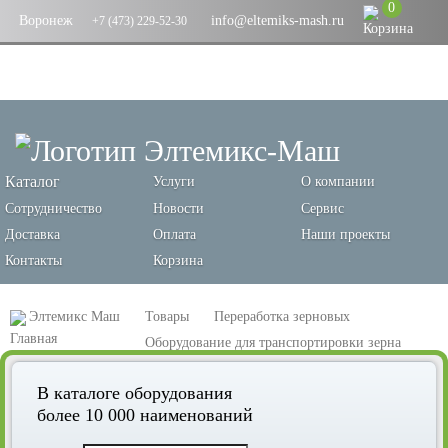
0
Воронеж
info@eltemiks-mash.ru
+7 (473) 229-52-30
Каталог
Услуги
О компании
Сотрудничество
Новости
Сервис
Доставка
Оплата
Наши проекты
Контакты
Корзина
Элтемикс Маш
Товары
Переработка зерновых
Оборудование для транспортировки зерна
Транспортеры для зерна
В каталоге оборудования
Шнековый транспортер редукторный, марка ТШ-219-7А
более 10 000 наименований