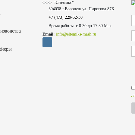
ООО "Элтемикс"
394038 г.Воронеж ул. Пирогова 87Б
х
+7 (473)
229-52-30
Время работы: с 8.30 до 17.30 Мск
изводства
Email:
info@eltemiks-mash.ru
ейеры
д